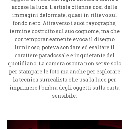
MOSTRE
accese la luce. L'artista ottenne così delle
CONCRETE – FEDERICO TORRA
immagini deformate, quasi in rilievo sul
23 – GIULIA BERSANI
BLANKA INCONTRA I FOTOGRAFI
fondo nero. Attraverso i suoi rayographs,
(LE) BLANKA#1
termine costruito sul suo cognome, ma che
MOSTRE CASETTA GIALLA -MADE IN MAGE
contemporaneamente evoca il disegno
ABOUT
luminoso, poteva sondare ed esaltare il
CONTATTI
carattere paradossale e inquietante del
quotidiano. La camera oscura non serve solo
per stampare le foto ma anche per esplorare
la tecnica surrealista che usa la luce per
imprimere l'ombra degli oggetti sulla carta
sensibile.