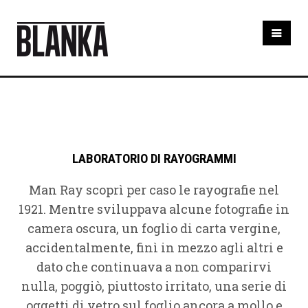
HOME
CORSI
FOTOGRAFIA BASE
WORKSHOP MIRIGUARDA
LAB RAYOGRAMMI
LABORATORIO DI RAYOGRAMMI
CAMERA OSCURA
Man Ray scoprì per caso le rayografie nel
CORSO SVILUPPO E STAMPA
NOLEGGIO
1921. Mentre sviluppava alcune fotografie in
SERVIZI
camera oscura, un foglio di carta vergine,
RITRATTO DI FAMIGLIA
accidentalmente, finì in mezzo agli altri e
WEDDING
NOLEGGIO STUDIO FOTOGRAFICO
dato che continuava a non comparirvi
SHOP
nulla, poggiò, piuttosto irritato, una serie di
BLANKA GIFT
oggetti di vetro sul foglio ancora a mollo e