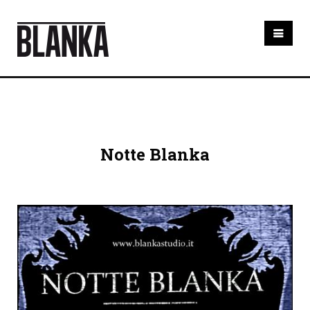
HOME
CORSI
FOTOGRAFIA BASE
WORKSHOP MIRIGUARDA
Notte Blanka
LAB RAYOGRAMMI
CAMERA OSCURA
CORSO SVILUPPO E STAMPA
NOLEGGIO
SERVIZI
RITRATTO DI FAMIGLIA
WEDDING
NOLEGGIO STUDIO FOTOGRAFICO
SHOP
BLANKA GIFT