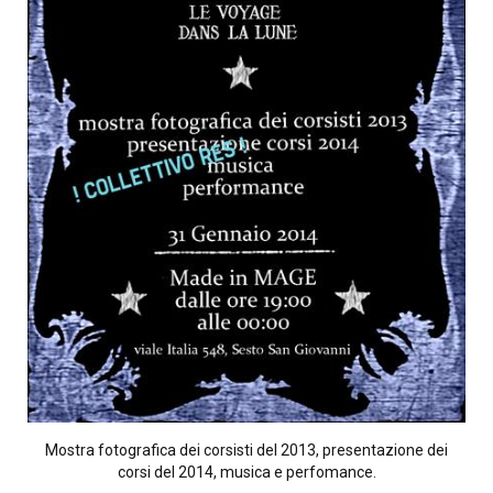
MOSTRE
CONCRETE – FEDERICO TORRA
23 – GIULIA BERSANI
BLANKA INCONTRA I FOTOGRAFI
(LE) BLANKA#1
MOSTRE CASETTA GIALLA -MADE IN MAGE
ABOUT
CONTATTI
Mostra fotografica dei corsisti del 2013, presentazione dei
corsi del 2014, musica e perfomance.